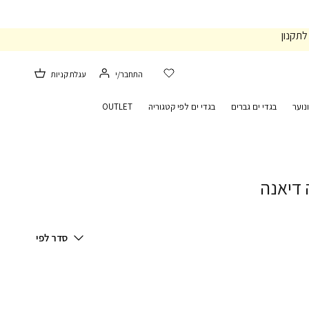
לתקנון
התחבר/י
עגלת קניות
נוער
בגדי ים גברים
בגדי ים לפי קטגוריה
OUTLET
 דיאנה
סידור
סדר לפי
לפי