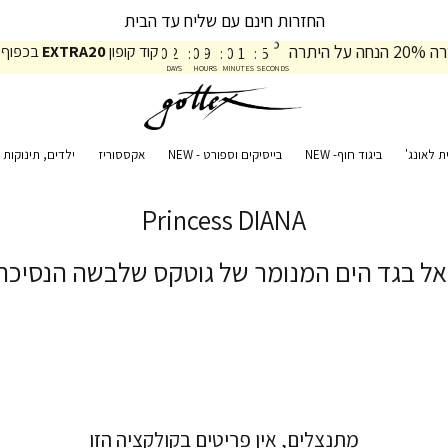
החזרות חינם עם שליח עד הבית
1
5
5
על היתרה
קוד קופון
EXTRA20
בכפוף 
0
2
:
0
9
:
0
1
:
5
6
DAYS
HOURS
MINUTES
SECONDS
ת לאונג'
ביגוד חוף- NEW
בייסיקים וספורט - NEW
אקססוריז
ילדים, תינוקות ו
Princess DIANA
ל בגד הים המנומר של גוטקס שלבשה הנסיכה
מתנצלים, אין פריטים בקולקציה הזו