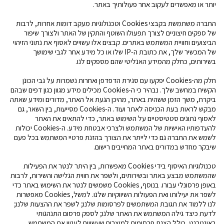
יותר או מאפשרים לעקוב אחר פעולותיך באתר.
החברה משתמשת בקבצי
Cookies
וטכנולוגיות מעקב דומות אחרות, לרבות
של ספקים חיצוניים לצורך תפעולו השוטף והתקין של האתר ולצורך שיפור
הביצועים וחוויית המשתמש באתרים. קבצים אלו עשויים לאסוף את נתוני הזיהוי
של המכשיר שלך, את כתובת ה-
IP
שלו או כל מידע אחר לגבי שימושך
בשירותים, כחלק מהמידע האנליטי שהם מספקים לנו.
חלק מה-
Cookies
יפקעו עם סגירת הדפדפן ואחרות נשמרות על גבי הכונן
הקשיח במחשב שלך. נבהיר כי ה-
Cookies
מכילים מידע מגוון כגון דפים שבהם
ביקרת, משך הזמן ששהית באתר, מהיכן הגעת אל האתר, מדורים ומידע שאתה
מבקש לראות בעת הכניסה לאתר ועוד. ה-
Cookies
מסייעות, בין השאר, גם
לאסוף נתונים סטטיסטיים על השימוש באתר, כדי להתאים את האתר
להעדפותיו האישיות של המשתמש ולצרכי אבטחת מידע. ה-
Cookies
יכולות
לשמש את החברה גם כדי לייתר את הצורך בהזנת פרטיי המשתמש בכל פעם
שיבקר מחדש במדורים באתר המחייבים רישום.
טכנולוגיות האיסוף בידי
Cookies
מאפשרות
,
בין היתר לנטר את הפעילות
שהמשתמש מבצע באתר ובשירותים, ולשפר את חווית הגלישה והשירות, לרבות
באופן פרסונלי עבורו. בנוסף,
Cookies
משמשים לנטר את השימוש באתר כדי
לשפר את יעילותו ואת הפעולות השיווקיות שלנו. למשל,
Cookies
מאפשרות
לנו ללמוד את תגובת המשתמשים לפרסומות שלנו; לשפר את ההצעות שלנו;
לדעת כיצד גילה המשתמש את האתר שלנו; לספק פרסום התנהגותי
באינטרנט, כולל הצגת פרסומות למוצרים שעשויים לעניין את המשתמש