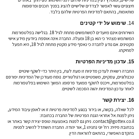
חיצוניים עשוי לאפשר לצדדים שלישיים להציג בפניך תכנים ופרסומות
מותאמות, בהתאם למדיניות הפרטיות שלהם בלבד.
14.
שימוש על ידי קטינים
השירותים אינם מיועדים למשתמשים מתחת לגיל 18. בגלישה בפלטפורמות
המשתמש מצהיר כי הוא בן 18 ומעלה. החברה אינה אוספת ביודעין מידע אישי
מקטינים. אם נודע לחברה כי נאסף מידע מקטין מתחת לגיל 18, היא תפעל
למחיקתו.
15. עדכון מדיניות הפרטיות
החברה רשאית לעדכן מדיניות זו מעת לעת, בין היתר כדי לשקף שינויים
טכנולוגיים, עסקיים, משפטיים או רגולטוריים. נוסח מעודכן של המדיניות יפורסם
בפלטפורמות, וייכנס לתוקף ממועד פרסומו. המשך השימוש בפלטפורמות
לאחר עדכון המדיניות יהווה הסכמה לשינויים.
16. יצירת קשר
לכל שאלה, בקשה, או בירור בנוגע למדיניות פרטיות זו או לאופן עיבוד המידע,
ניתן לפנות אל אחראי הגנת הפרטיות של החברה בכתובת:
contact@gottex.co.il
. ניתן גם לפנות באמצעות טופס יצירת קשר באתר או
בכתובת פיזית: רח' יוני נתניהו 1, אור יהודה. החברה תשתדל להשיב לפניות
בהקדם האפשרי, בהתאם להוראות הדין.