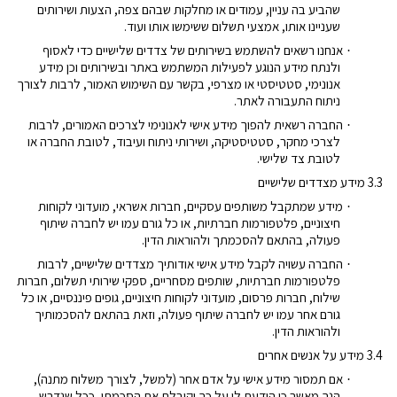
שהביע בה עניין, עמודים או מחלקות שבהם צפה, הצעות ושירותים
שעניינו אותו, אמצעי תשלום ששימשו אותו ועוד.
אנחנו רשאים להשתמש בשירותים של צדדים שלישיים כדי לאסוף
·
ולנתח מידע הנוגע לפעילות המשתמש באתר ובשירותים וכן מידע
אנונימי, סטטיסטי או מצרפי, בקשר עם השימוש האמור, לרבות לצורך
ניתוח התעבורה לאתר.
החברה רשאית להפוך מידע אישי לאנונימי לצרכים האמורים, לרבות
·
לצרכי מחקר, סטטיסטיקה, ושירותי ניתוח ועיבוד, לטובת החברה או
לטובת צד שלישי
.
3.3 מידע מצדדים שלישיים
מידע שמתקבל משותפים עסקיים, חברות אשראי, מועדוני לקוחות
·
חיצוניים, פלטפורמות חברתיות, או כל גורם עמו יש לחברה שיתוף
פעולה, בהתאם להסכמתך ולהוראות הדין.
החברה עשויה לקבל מידע אישי אודותיך מצדדים שלישיים, לרבות
·
פלטפורמות חברתיות, שותפים מסחריים, ספקי שירותי תשלום, חברות
שילוח, חברות פרסום, מועדוני לקוחות חיצוניים, גופים פיננסיים, או כל
גורם אחר עמו יש לחברה שיתוף פעולה, וזאת בהתאם להסכמותיך
ולהוראות הדין.
3.4 מידע על אנשים אחרים
אם תמסור מידע אישי על אדם אחר (למשל, לצורך משלוח מתנה),
·
הנך מאשר כי הודעת לו על כך וקיבלת את הסכמתו, ככל שנדרש.