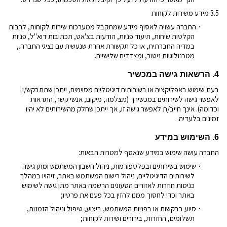
3.5 מידע משירות לקוחות
החברה עשויה לאסוף מידע שמתקבל ממערכות שירות לקוחות, לרבות
·
הקלטות שיחות, תיעוד פניות, הודעות בצ'אט, תכתובות דוא"ל, פניות
במדיה החברתית, או כל תקשורת אחרת שנעשית עם נציגי החברה.,
מטכנולוגיות ניטור, ומצדדים שלישיים.
4. הרשאות גישה במכשיר
בעת שימוש באפליקציה או בשירותים דיגיטליים מסוימים, ייתכן שתתבקש/י
לאפשר גישה לשירותים במכשירך (מצלמה, מיקום, אנשי קשר, התראות
וכדומה). אינך חייב/ת לאפשר גישה זו, אך ייתכן שחלק מהשירותים לא יהיו
זמינים בלעדיה.
6. השימוש במידע
החברה עושה שימוש במידע שנאסף למטרות הבאות:
שימוש בשירותים ובפלטפורמות, ניהול חשבון המשתמש ומתן גישה
·
לשירותים הדיגיטליים, ניהול רישום המשתמש באתר, זיהויו במהלך
כניסות חוזרות לאזורים הטעונים הרשמה באתר מתן גישה לשימוש
באתר וכדי לחסוך ממנו להזין בכל פעם את פרטיו;
סיוע בבקשות או בפניות המשתמש, ביצוע, טיפול וניהול הזמנות,
·
תשלומים, החזרות, בירורים ושירות לקוחות;