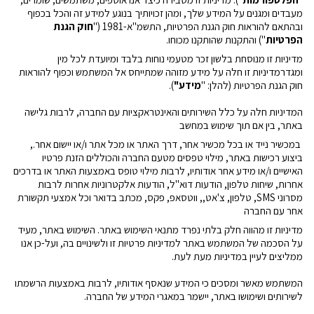
מעבדים ומגנים על המידע שלך, ומהן זכויותיך בנוגע למידע זה והכל בכפוף
ובהתאם להוראות חוק הגנת הפרטיות, התשמ"א-1981 ("
חוק הגנת
הפרטיות
")
והתקנות שהותקנו מכוחו
.
מדיניות זו מנוסחת בלשון זכר מטעמי נוחות בלבד ומיועדת לכל מין
ומגדר
מדיניות זו חלה על מידע מזוהה שמתייחס אל המשתמש וכפוף להוראות
חוק הגנת הפרטיות (להלן: "
מידע"
).
המדיניות חלה על כלל השירותים והאינטראקציות עם החברה, לרבות גלישה
באתר, בין אם תוך שימוש במחשב
במכשיר נייד או בכל מכשיר אחר, דרך האתר או מכל אתר ו/או יישום אחר.,
ביצוע רכישות באתר, מילוי טפסים מטעם החברה והכוללים הזנת פרטיו
האישיים ו/או מידע אחר אודותיו, לרבות מילוי טופס באמצעות האתר או בדרכים
אחרות, שיחות טלפון, הודעות דוא"ל, הודעות אלקטרוניות אחרות לרבות
מסרוני
SMS
, טלפון
, צ'אט,, ווטסאפ, פקס, מכתב בדואר וכל אמצעי תקשורת
אחר עם החברה
מדיניות זו מהווה חלק בלתי נפרד מתנאי השימוש באתר. השימוש באתר, מעיד
על הסכמה של המשתמש באתר למדיניות פרטיות זו ולשינויים בה, ועל-כן אנו
ממליצים לעיין במדיניות מעת לעת.
המשתמש מאשר ומסכים כי המידע שנאסף אודותיו, לרבות באמצעות הרשמתו
לשירותים ושימושו באתר, יישמר במאגרי המידע של החברה
.