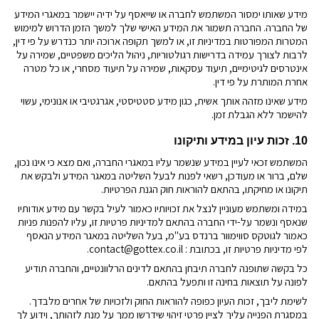
מידע שאותו ימסור המשתמש לחברה או שייאסף על ידיה יישמר במאגרי המידע
של החברה.
החברה תשמור את המידע האישי שלך למשך הזמן הדרוש למימוש
המטרות המפורטות במדיניות זו, או למשך תקופה ארוכה יותר כנדרש על פי דין,
לרבות לצורך עמידה בדרישות רגולטוריות, ניהול הליכים משפטיים, שמירה על
אינטרסים לגיטימיים, תיעוד עסקאות, שמירה על תיעוד מסחרי, או כל מטרה
אחרת המותרת על פי דין.
מידע שאינו מזהה אותך אשית, כגון מידע סטטיסטי, אגרגטיבי או אנונימי, עשוי
להישמר ללא הגבלת זמן.
10.
זכות
עיון
במידע
ותיקונו
המשתמש זכאי לעיין במידע שנשמר עליו במאגרי החברה, ואם מצא כי אינו נכון,
שלם, ברור או מעודכן, רשאי לפנות לבעל השליטה במאגר המידע ולבקש את
תיקונו או מחיקתו, בהתאם להוראות חוק הגנת הפרטיות.
במידה
ומשתמש
מעוניין לנצל את זכויותיו כאמור לעיל בקשר עם מידע אודותיו
שנאסף ונשמר על-ידי החברה בהתאם למדיניות פרטיות זו, עליו להפנות פניות
כאמור לגוטקס סווימוור ברנדס
בע"מ
, בעל השליטה במאגר המידע הנאסף
לפי מדיניות פרטיות זו,
בכתובת :
contact@gottex.co.il
.
כל בקשה שתופנה לחברה תיבחן בהתאם לדינים הרלוונטיים, והחברה תודיע
לפונה על תוצאות בחינה זו ותפעל בהתאם.
לשימת ליבך,
זכות העיון כפופה להוראות החוק ולזכויות של אחרים מלבדך.
במסגרת הפנייה עליך לציין פרטי זיהוי שידרשו ממך על מנת לזהותך, וידוע לך