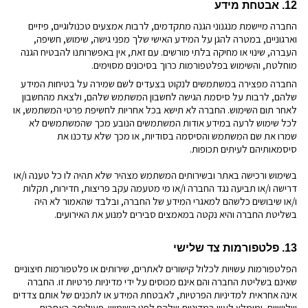
12. אבטחת מידע
החברה מיישמת מנגנוני הגנה מתקדמים, לרבות אמצעים טכנולוגיים, פיזיים
וארגוניים, במטרה להגן על המידע האישי שלך מפני גישה, שימוש, חשיפה,
העברה, שינוי או מחיקה בלתי מורשים. עם זאת, אין באפשרותנו להבטיח הגנה
מוחלטת, והשימוש בפלטפורמות כרוך בסיכונים מסוימים.
החברה מפצירה במשתמשים לנקוט בצעדים לשם שמירה על בטיחות המידע
שלהם, לרבות על סיסמת הגישה לחשבון המשתמש שלהם, ולצאת מהחשבון
לאחר תום השימוש. החברה לא תישא בכל אחריות לחשיפת פרטי המשתמש, או
לכל שימוש לרעה במידע אודות המשתמשים הנובע מכך שהמשתמשים לא
שמרו את שם המשתמש והסיסמה בסודיות, או מכך שלא עדכנו את
סיסמאותיהם לעיתים תכופות.
בשימוש ורכישה באתר ובשירותים המשתמש מצהיר שלא תהיה לו כל טענה ו/או
דרישה ו/או תביעה נגד החברה ו/או מי מטעמה עקב פריצות, חדירות, תקלות
ו/או שיבושים כלשהם למאגרי המידע של החברה, ובלבד שהאמור לא היה
בשליטת החברה והיא נקטה במאמצים סבירים למנוע את האירועים.
13. פלטפורמות צד שלישי
הפלטפורמות עשויות לכלול קישורים לאתרים, שירותים או פלטפורמות חיצוניים
שאינם בשליטת החברה והם אינם מכוסים על ידי מדיניות פרטיות זו. החברה
אינה אחראית למדיניות הפרטיות, לאבטחת המידע או לתכנים של אותם צדדים
שלישיים, ומומלץ לעיין במדיניות שלהם לפני השימוש. פעילותך באתרים