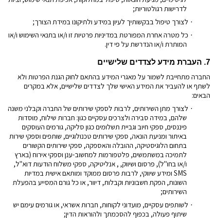
לדרישות רגולטוריות;
לצורך טיפול בבקשותיך לעיון במידע ולתיקונו במידת הצורך
;
·
כל מטרה אחרת המפורטת במדיניות פרטיות זו ו/או בתנאי השימוש ו/או
·
המותרת ו/או הנדרשת על פי דין.
7. העברת מידע לצדדים שלישיים
החברה מתחייבת לשמור על מאגרי המידע בהתאם לחוק הגנת הפרטות ולא
לשתף או להעביר את המידע האישי שלך לצדדים שלישיים, אלא במקרים
הבאים:
לצורך מתן השירותים, לרבות לספקי שירותים של החברה וקבלני משנה
·
שלהם, במידה סבירה ולצרכים עסקיים כגון: חברות שילוח, מוסדות
פיננסים, ספקי חיוב וגביית תשלומים כגון סליקה, גורמים העוסקים
באיתור ומניעת הונאה, ספקי שירותים טכנולוגיים, שותפים וספקי שירות
בתחום הלוגיסטיקה, ההובלה והאספקה, ספקי שירותים הקשורים
לתמיכה במשתמשים, פלטפורמות למחשוב-ענן וספקי אירוח (בארץ
ו/או בחו"ל), פרסום ושיווק, , אנליטיקה, ספקי משלוח הודעות דוא"ל,
SMS
ומידע שיווקי, לרבות פרסום ממוקד ומותאם אישית במדיות
השונות, הפקת חשבוניות וקבלות
, דיוור, או כל גורם המסייע בהפעלת
השירותים;
לשותפים עסקיים, מועדוני לקוחות, חברות אשראי, או גורמים עימם יש
·
שיתוף פעולה, בכפוף להסכמתך ולהוראות הדין;