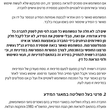
אם המשתמש אינו מסכים להוראה במסמך זה, הינו מתבקש שלא לעשות שימוש
באתר ובשירותים הרלוונטיים ולהימנע ממסירת פרטים אישיים לחברה.
המשתמש מאשר כי הינו אחראי לנכונות ואמיתות המידע הנמסר על ידו וכן
מאשר כי המידע שימסור הינו בשמו ועבורו בלבד.
שים לב: לא חלה על המשתמש כל חובה לפי חוק לספק לחברה כל
מידע אודותיו. עם זאת, מבלי שיספק את המידע, לא יוכל לקבל חלק
מן השירותים הניתנים בידי החברה ובאמצעות האתר או איזו
מהפלטפורמות.
המשתמש מאשר בזאת שמסירת המידע הנ"ל נעשית
מרצונו החופשי ובהסכמתו, לצורך המטרות המפורטות במדיניות זו, וכי
החברה רשאית להחזיק במידע זה בהתאם למדיניות זו, תנאי השימוש
ולפי הוראות כל דין.
החברה רשאית לעדכן מפעם לפעם מדיניות זו. נוסח מעודכן של המדיניות
יפורסם באתר ויקבל תוקף מחייב החל ממועד פרסומו. שימוש באתר לאחר
עדכון כאמור יעיד על הסכמת המשתמש לשינויים אלו ועל כן אנו ממליצים לעיין
במדיניות זו מעת לעת.
2. פרטי בעל השליטה במאגר המידע
החברה היא בעלת השליטה במאגרי המידע בהם נשמרים נתוני המשתמשים,
ופועלת בהתאם להוראות חוק הגנת הפרטיות, התשמ"א-1981 והתקנות הנלוות.