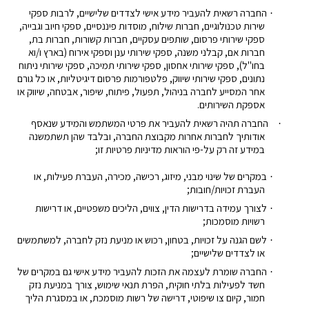
החברה רשאית להעביר מידע אישי לצדדים שלישיים, לרבות ספקי
·
שירות טכנולוגיים, חברות שילוח, מוסדות פיננסיים, ספקי חיוב וגבייה,
ספקי שירותי פרסום, שותפים עסקיים, חברות קשורות, חברות בת,
חברות אם, קבלני משנה, ספקי שירותי ענן וספקי אירוח (בארץ ו/וא
בחו"ל), ספקי שירותי אחסון, ספקי שירותי תמיכה, ספקי שירותי ניתוח
נתונים, ספקי שירותי שיווק, פלטפורמות פרסום דיגיטליות, או כל גורם
אחר המסייע לחברה בניהול, תפעול, פיתוח, שיפור, אבטחה, שיווק או
אספקת השירותים.
החברה תהיה רשאית להעביר את פרטי המשתמש והמידע שנאסף
·
אודותיך לחברות אחרות מקבוצת החברה, ובלבד שהן תשתמשנה
במידע זה רק על-פי הוראות מדיניות פרטיות זו;
במקרים של שינוי מבני, מיזוג, רכישה, מכירה, העברת פעילות, או
·
העברת זכויות/חובות;
לצורך עמידה בדרישות הדין, צווים, הליכים משפטיים, או דרישות
·
רשויות מוסמכות;
לשם הגנה על זכויות, בטחון, רכוש או מניעת נזק לחברה, למשתמשים
·
או לצדדים שלישיים;
החברה שומרת לעצמה את הזכות להעביר מידע אישי גם במקרים של
·
חשד לפעילות בלתי חוקית, הפרת תנאי שימוש, צורך במניעת נזק
חמור, קיום צו שיפוטי, דרישה של רשות מוסמכת, או במסגרת הליך