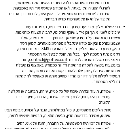
תכנים ושירותים המותאמים
להעדפותיו האישיות של המשתמש,
להרגלי הקנייה שלו באתר, ו/או המידע שנאסף אודותיו באמצעות
הצגת תכנים ושירותים המותאמים לו באופן אישי, לרבות דרך אתרים
של צד שלישי או פלטפורמות מדיה חברתית
כדי לשלוח אליך מדי פעם מידע בדבר שירותים, תכנים והצעות
שיכולים לעניין אותך וכן מידע שיווקי ופרסומי, לרבות הצעות מותאמות
אישית המבוססות על המידע שנאסף אודותיך – בין אם מידע שאנו
עצמנו נפרסם ובין אם מידע שנקבל ממפרסמים אחרים. למען הסר
ספק, מידע כזה ישוגר אלייך בדוא"ל ובהודעות
SMS
ובמדיות דומות,
רק אם נתת הסכמה לכך, ובכל עת תוכל לבטל את הסכמתך
באמצעות משלוח הודעה לכתובת
contact@gottex.co.il
,
או
באמצעות בקשה להסרה מרשימת הדיוור כמפורט באמצעי בו קיבלת
את הדיוור. שים לב, יתכן שגם לאחר בקשת הסרה כאמור, החברה
תמשיך לשלוח אלייך דיוורים שהדין מחייב אותה או מאפשר לה לשלוח
גם ללא הסכמתך
.
שמירה, תיעוד ובקרת איכות של כל פנייה, שיחה, תכתובת או הקלטה
·
עם שירות הלקוחות, לצורך שיפור השירות, הדרכה, תיעוד ובירור
תלונות;
ניהול הליכים משפטיים, טיפול במחלוקות, הגנה על זכויות, אכיפת תנאי
·
שימוש, עמידה בדרישות הדין, מניעת הונאות, תרמיות ושימוש לרעה;
שמירה על זכויותיה המשפטיות של החברה, הגנה על אינטרסים
·
לגיטימיים, מניעת הונאות, טיפול במחלוקות, אכיפת תנאי שימוש, וציות