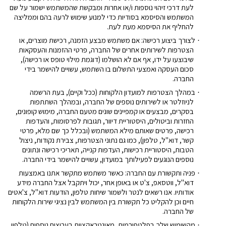
לעת דרכי זיהוי נוספות ו/או אחרות ומבקשת שהמשתמש ישמור על שם
המשתמש והסיסמא בסודיות כדי למנוע שימוש לרעה בהם וממליצה
להחליף את הסיסמא מעת לעת.
לצורך ביצוע רכישה: אם משתמש מבצע הזמנה, רכישת מוצרים, או
·
הצטרפות לשירותים אחרים של החברה, פרטי ההזמנות והעסקאות
שיבוצעו על ידו, אף אם לא הושלמו (דוגמת מילוי טופס או רכישה),
סכום העסקה ואמצעי התשלום בו השתמש, עשויים להישמר בידי
החברה.
במהלך הצטרפות למועדון הלקוחות (ככל וקיים), בעת הרשמה
·
לניוזלטר או לשירותים נוספים של החברה, ובמהלך השתתפות
בסקרים, מבצעים או קמפיינים שונים מטעם החברה,
מימוש קופונים,
החזרות וביטולים, היסטוריית דיוור, תגובות לפרסומות, והעדפות
רכישה, פרטים שאותם מילא המשתמש (ובכלל כך שם מלא, פרטי
קשר, דוא"ל, טלפון), כמו גם נתוני הצטרפות, צבירת נקודות, ניצול
הטבות, היסטוריית רכישות, העדפות קנייה, תאריכי רכישה ונתונים
נוספים הנוגעים לפעילותך במועדון, עשויים להישמר בידי החברה
.
פניה ותקשורת עם החברה: כאשר משתמש מתקשר אתנו באמצעות
·
דוא"ל, ווטסאפ, צ'ט או באופן אחר, יכול ויתקבל אצל החברה מידע
אודותיו. אנו רשאים לנטר ולשמור שיחות טלפון, הודעות דוא"ל, צ'אטים
חיים וכן להקליט כל תקשורת בין המשתמש לבין נציגי שירות הלקוחות
של החברה.
מהשימוש שלך בפלטפורמות, מאינטראקציות בערוצים נוספים (טלפון,
·