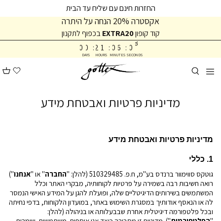
המשך
המשך
החזרות חינם עם שליח עד הבית
ריאה
תפריט
אקסטרה 20% הנחה על היתרה
תחתית
קוד קופון
EXTRA20
בכפוף לתקנון
0
7
עמוד
0
0
:
2
1
:
0
6
:
0
8
DAYS
HOURS
MINUTES
SECONDS
מדיניות פרטיות ואבטחת מידע
מדיניות פרטיות ואבטחת מידע
1. כללי
גוטקס סווימוור ברנדס בע"מ, ח.פ. 510329485 (להלן: "
החברה
" או "
אנחנו
")
רואה חשיבות רבה בשמירה על פרטיות לקוחותיה, מבקרי האתר וכלל
המשתמשים בשירותים הדיגיטליים שלה, ופועלת להגן על המידע האישי הנמסר
לה או הנאסף אודותיך במסגרת השימוש באתר, במועדון הלקוחות, בדפי נחיתה
ובכל פלטפורמה דיגיטלית אחרת שבבעלותה או בניהולה (להלן:
"
הפלטפורמות
"). מדיניות זו מסבירה כיצד אנו אוספים, משתמשים, שומרים,