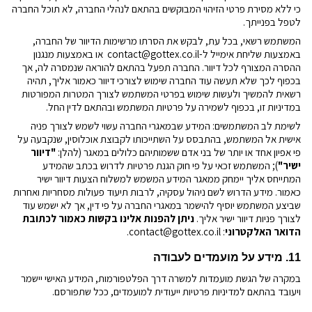
כי ללא מסירת פרטי הזיהוי המבוקשים בהתאם לנהלי החברה, לא תוכל החברה
לטפל בפנייתך.
המשתמש רשאי, בכל עת, לבקש את הסרתו מרשימות הדיוור של החברה,
באמצעות שליחת אימייל ל-
contact@gottex.co.il
או באמצעות מנגנון
ההסרה המצורף לכל דיוור. החברה תפעל בהתאם להוראה שנמסרה לה, אך
בכפוף לכך שלא תעשה עוד החברה שימוש לצורכי דיוור כאמור אליך, תהיה
רשאית להמשיך ולעשות שימוש בפרטי המשתמש לצורך המטרות המפורטות
במדיניות זו, בכפוף לשמירה על פרטיות המשתמש ובהתאם לדין החל.
לשימת לב המשתמשים: המידע שבמאגרי החברה עשוי לשמש לצורך פניה
אישית אל המשתמש, בהתבסס על השתייכותו לקבוצת אוכלוסין, שנקבעה על
פי אפיון אחד או יותר של בני אדם ששמותיהם כלולים במאגר (להלן:
"דיוור
ישיר"
); המשתמש זכאי על פי חוק הגנת פרטיות לדרוש בכתב שהמידע
המתייחס אליך יימחק ממאגר המידע המשמש למשלוח הצעות דיוור ישיר
כאמור. מידע הדרוש לשם ניהול עסקיה, לרבות תיעוד פעולות מסחריות ואחרות
שביצע המשתמש יוסיף להישמר במאגרי החברה על פי דין, אך לא ישמש עוד
לצורך פניות דיוור ישיר אליך.
ניתן להפנות אלינו בקשות כאמור לכתובת
הדואר האלקטרוני
:
contact@gottex.co.il
.
11. מידע על מועמדים לעבודה
במקרה של הגשת מועמדות למשרה דרך הפלטפורמות, המידע האישי יישמר
ויעובד בהתאם למדיניות פרטיות ייעודית למועמדים, ככל שתפורסם.