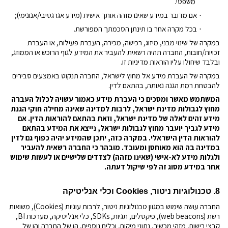
משפטי.
אם מדובר במידע שאינו מזהה אותך אישית (מידע אגרגטיבי/אנונימי);
·
בכל מקרה אחר בו תינתן הסכמתך המפורשת.
·
במקרה של שינוי מבני, מיזוג, רכישה, מכירה, העברת פעילות, או העברת
זכויות/חובות, החברה תהיה רשאית להעביר את המידע לגוף הרוכש או הממוזג,
ובלבד שיחולו עליו הוראות מדיניות זו.
במקרה של העברת מידע אל מחוץ לישראל, החברה תנקוט באמצעים סבירים
להבטחת רמת הגנה נאותה, בהתאם לדין.
המשתמש מאשר ומסכים כי העברת מידע כאמור עשויה לכלול העברה
מחוץ לגבולות מדינת ישראל, לרבות למדינה שאינה מחילה חוקי הגנת
מידע זהים לאלה של מדינת ישראל, וזאת בהתאם להוראות הדין
.
אם
מידע לגביך יועבר מחוץ לגבולות ישראל, נייצא את המידע בהתאם
להוראות הדין הישראלי. במקרה כזה, יתכן שהמידע יהיה כפוף גם לדין
במדינה בה הוא מאוחסן ומעובד
.
מובהר כי החברה רשאית להעביר
ולגלות מידע לא-אישי (שאינו מזהה)
לצדדים שלישיים או לעשות שימוש
אחר במידע מסוג זה לפי שיקול דעתה.
8. טכנולוגיות ניטור,
Cookies
וכלי אנליטיקה
החברה עושה שימוש במגוון טכנולוגיות ניטור, לרבות עוגיות (
Cookies
), משואות
רשת (
web beacons
), פיקסלים, תגיות,
SDKs
, כלי אנליטיקה, מערכות
BI
,
קבצי רישום, מזהי מכשיר, נתוני מיקום, וכלים נוספים, הן של החברה והן של