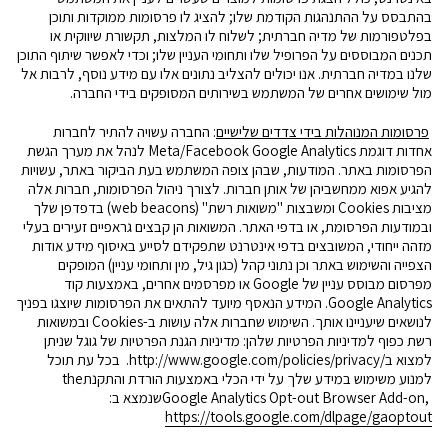
בהתבסס על ההתנהגות הקודמת שלו; להציג לו פרסומות ממוקדות ותוכן
בפלטפורמות של מדיה חברתית; לשלוח לו המלצות, תקשורת שיווקית או
תכנים המבוססים על הפרופיל שלו ותחומי העניין שלו; וכדי לאפשר שיתוף התוכן
שלנו במדיה חברתית. אנו יכולים להצליב נתונים אלו עם מידע
נוסף, לרבות אל
מול שימושים אחרים של המשתמש בשירותים המסופקים בידי החברה.
פרסומות המנוהלות בידי צדדים שלישיים
:
החברה עשויה להתיר לחברות
אחדות דוגמת
Google Analytics
Meta/Facebook
לנהל את מערך הגשת
הפרסומות באתר. המודעות, שבהן צופה המשתמש בעת הביקור באתר, עשויות
להגיע אפוא ממחשביהן של אותן חברות. לצורך ניהול הפרסומות, חברות אלה
מציבות
Cookies
ומשבצות "משואות רשת" (
web beacons
) בדפדפן שלך
ובמודעות הפרסומת, או בדפי האתר. המשואות הן קבצים גראפיים זעירים בעלי
מזהה ייחודי, המשובצים בדפי אינטרנט שתפקידם לסייע באיסוף מידע אודות
הצפייה והשימוש באתר וכן נתוני קהל (כגון גיל, מין ותחומי עניין) המופקים
מפרסום מבוסס עניין של
Google
או מפרסמים אחרים, באמצעות קוד
Google Analytics
. המידע הנאסף מיועד להתאים את הפרסומות שיוצגו בפניך
לנושאים שיעניינו אותך. השימוש שחברות אלה עושות ב-
Cookies
ובמשואות
רשת כפוף למדיניות הפרטיות שלהן: מדיניות הגנת הפרטיות של גוגל שניתן
למצוא ב
http://www.google.com/policies/privacy/
.
בכל עת תוכל
למנוע משימוש במידע שלך על ידי הכלי באמצעות הורדת והתקנת
the
Google Analytics Opt-out Browser Add-on,
שנמצא ב:
https://tools.google.com/dlpage/gaoptout