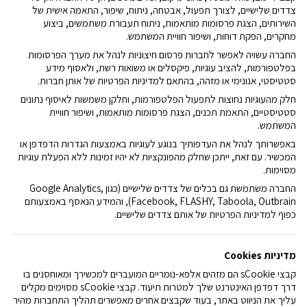
צדדים שלישיים, לצורך תפעול, אבטחה, ניתוח, שיפור, התאמה אישית של
השירותים, הצגת פרסומות מותאמות, ניתוח תעבורת משתמשים, ביצוע
מחקרים, הפקת דוחות, ושיפור חוויית המשתמש.
החברה עשויה לאפשר לחברות פרסום חיצוניות לנהל את מערך הפרסומות
בפלטפורמות, להציב עוגיות, פיקסלים או משואות רשת, ולאסוף מידע
סטטיסטי, אנונימי או מזהה, בהתאם למדיניות הפרטיות של אותן חברות.
חלק מהעוגיות נחוצות לתפעול הפלטפורמות, וחלקן משמשות לאיסוף נתונים
סטטיסטיים, התאמת תכנים, הצגת פרסומות מותאמות, ושיפור חוויית
המשתמש.
באפשרותך לנהל את העדפותיך בנוגע לעוגיות באמצעות הגדרות הדפדפן או
המכשיר. עם זאת, ייתכן שחלק מהפונקציות לא יהיו זמינות ללא הפעלת עוגיות
מסוימות.
החברה משתמשת גם בכלים של צדדים שלישיים (כגון
Google Analytics,
Facebook, FLASHY, Taboola, Outbrain
), והמידע הנאסף באמצעותם
כפוף למדיניות הפרטיות של אותם צדדים שלישיים.
מדיניות
Cookies
קבצי
Cookie
s
הם מזהים אלפא-נומריים המועברים למכשירך ומאוחסנים בו
דרך דפדפן האינטרנט שלך למטרות תיעוד. קבצי
Cookie
s
מסוימים מקלים
עליך את הניווט באתר, בעוד שקבצים אחרים מאפשרים תהליך התחברות מהיר