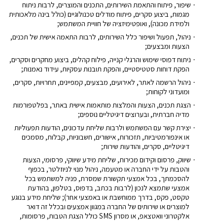
שיפור, פיתוח והתאמת השירותים, התכנים והמוצרים, לרבות ניתוח
·
מגמות, ביצוע סקרים, פיתוח מודלים טכנולוגיים (כולל בינה מלאכותית
ולמידת מכונה), ואופטימיזציה של חוויית המשתמש;
ניהול, תפעול ושיפור כלל השירותים, לרבות התאמה אישית של תכנים,
·
הצעות ומבצעים;
ניתוח דפוסי שימוש והרגלי קנייה, פילוח קהלים, ביצוע מחקרים וסקרים,
·
הפקת דוחות סטטיסטיים, והפקת תובנות עסקיות, עידוד נאמנות;
ניהול הרשמה לאתר, לאירועים, מבצעים, קמפיינים, תחרויות, סקרים,
·
ומועדוני לקוחות;
הצגת תכנים, הצעות והמלצות מותאמות אישית באתר, בפלטפורמות
·
מדיה חברתית, ובערוצים דיגיטליים נוספים;
יצירת קשר עם המשתמש ולרבות שליחת עדכונים, הודעות תפעוליות
·
או אינפורמטיביות, תזכורות, אישורים, חשבוניות, קבלות, מסמכים
דיגיטליים, סקרים, והודעות שירות;
שיווק, פרסום וקידום מכירות, שליחת מידע שיווקי, פרסומי, הצעות
·
והטבות על ידי החברה או מטעמה, ניהול מנוי לניוזלטר, בכפוף
להסכמתך, בכל אמצעי תקשורת שמסרת, פניה למשתמש בכל
אמצעי שתמצא לנכון (לרבות בכתב, בדפוס, בטלפון, בהודעת
טקסט, פקס, בדרך ממוחשבת או באמצעי אחר); שליחת מידע בנוגע
למוצרים או שירותים של החברה במגוון אמצעים ובכלל זה דואר
אלקטרוני וואטצאפ, או מסרון
SMS
כולל הצגת הטבות, פרסומות,