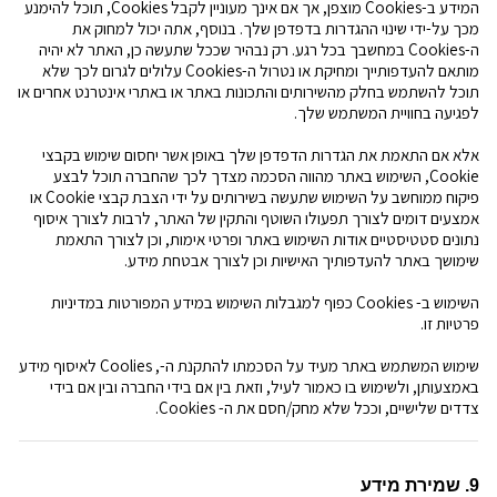
המידע ב-
Cookies
מוצפן, אך אם אינך מעוניין לקבל
Cookies
, תוכל להימנע
מכך על-ידי שינוי ההגדרות בדפדפן שלך. בנוסף, אתה יכול למחוק את
ה-
Cookies
במחשבך בכל רגע. רק נבהיר שככל שתעשה כן, האתר לא יהיה
מותאם להעדפותייך ומחיקת או נטרול ה-
Cookies
עלולים לגרום לכך שלא
תוכל להשתמש בחלק מהשירותים והתכונות באתר או באתרי אינטרנט אחרים או
לפגיעה בחוויית המשתמש שלך.
אלא אם התאמת את הגדרות הדפדפן שלך באופן אשר יחסום שימוש בקבצי
Cookie
, השימוש באתר מהווה הסכמה מצדך לכך שהחברה תוכל לבצע
פיקוח ממוחשב על השימוש שתעשה בשירותים על ידי הצבת קבצי
Cookie
או
אמצעים דומים לצורך תפעולו השוטף והתקין של האתר, לרבות לצורך איסוף
נתונים סטטיסטיים אודות השימוש באתר ופרטי אימות, וכן לצורך התאמת
שימושך באתר להעדפותיך האישיות וכן לצורך אבטחת מידע.
השימוש ב-
Cookies
כפוף למגבלות השימוש במידע המפורטות במדיניות
פרטיות זו.
שימוש המשתמש באתר מעיד על הסכמתו להתקנת ה
-
,
Coolies
לאיסוף מידע
באמצעותן, ולשימוש בו כאמור לעיל, וזאת בין אם בידי החברה ובין אם בידי
צדדים שלישיים, וככל שלא מחק/חסם את ה-
Cookies
.
9. שמירת מידע