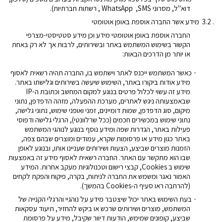
דוא"ל, מסרוני
SMS
,
WhatsApp
, רשתות חברתיות).
. 3.2
מידע אשר החברה אוספת באופן אוטומטי
החברה אוספת באופן אוטומטי מידע וכן מידע סטטיסטי-מצרפי
הקשור בשימוש המשתמש באתר ובשירותים, לרבות אך לא רק באחת
או יותר מן הדרכים הבאות:
כאשר המשתמש ייכנס לאתר וישתמש בו, החברה תהיה רשאית לאסוף
·
מידע אודות ביקורו באתר,
השימוש
שיעשה בשירותים וגלישתו באתר.
מידע זה עשוי לכלול פרטים בנוגע למקום המחשב וכתובת ה-
IP
שבאמצעותה ניגש לאתרים, מערכת ההפעלה, מזהה הדפדפן, נתוני
מיקום, סוג הדפדפן, שמות דומיינים
, זמני ואופני שימוש, נתוני גלישה,
נתוני שימוש במכשירים חכמים (ככל שרלוונטי), הרגלי גלישה ודפוסי
פעילות באתר, הגדרות שפה ומידע נוסף בנוגע לנוהגי המשתמש
באתר כגון מידע או פרסומות שקרא, עמודים ומוצרים שבהם צפה,
הזמנות מוצרים שביצע, הצעות ושירותים שעניינו אותו, ובנוגע לאופן
שבו הוא מתקשר עם האתר. החברה רשאית לאסוף מידע זה באמצעות
שימוש ב
Cookies
, קבצי רישום וטכנולוגיות מעקב אחרות. המידע
האמור נאגר ומשמש את החברה לניתוח, בקרה, פיקוח והפקת לקחים
(להרחבה ראו סעיף ה-
Cookies
בהמשך).
בעת
השימוש
באתר יכול שיצטבר מידע על נוהגיי והרגלי הקנייה של
·
המשתמש, מוצרים ושירותים
שרכש
או ביקש להחזיר,
תיעוד עסקאות
שביצע
, קופונים שמימש, הודעות דיוור שקיבל,
מידע על פרסומת