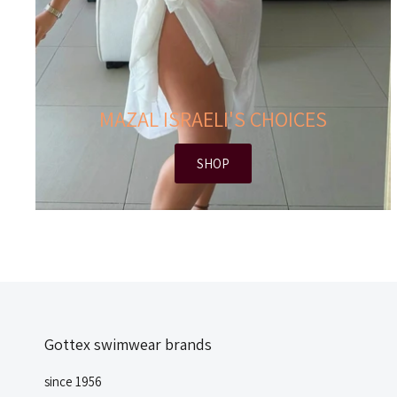
MAZAL ISRAELI'S CHOICES
SHOP
Gottex swimwear brands
since 1956