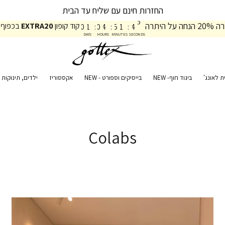
החזרות חינם עם שליח עד הבית
4
4
על היתרה
קוד קופון
EXTRA20
בכפוף 
0
1
:
0
4
:
5
1
:
4
5
DAYS
HOURS
MINUTES
SECONDS
ת לאונג'
ביגוד חוף- NEW
בייסיקים וספורט - NEW
אקססוריז
ילדים, תינוקות ו
Colabs