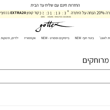
החזרות חינם עם שליח עד הבית
1
1
9
3
3
על היתרה
קוד קופון
EXTRA20
בכפוף 
0
2
:
0
1
:
1
9
:
3
4
DAYS
HOURS
MINUTES
SECONDS
ת לאונג'
ביגוד חוף- NEW
בייסיקים וספורט - NEW
אקססוריז
ילדים, תינוקות ו
מרוחקים