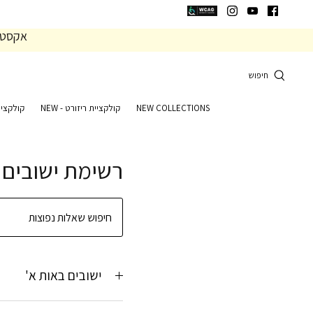
המשך
המשך
ריאה
תפריט
אקסטרה 20% הנחה 
תחתית
עמוד
חיפוש
NEW COLLECTIONS
קולקציית ריזורט - NEW
קולקציי
רשימת ישובים 
ישובים באות א'