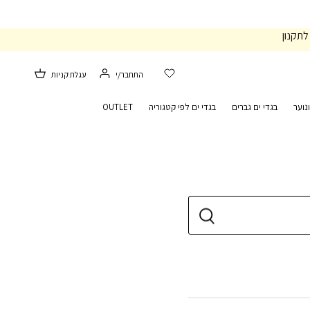
לתקנון
התחבר/י
עגלת קניות
נוער
בגדי ים גברים
בגדי ים לפי קטגוריה
OUTLET