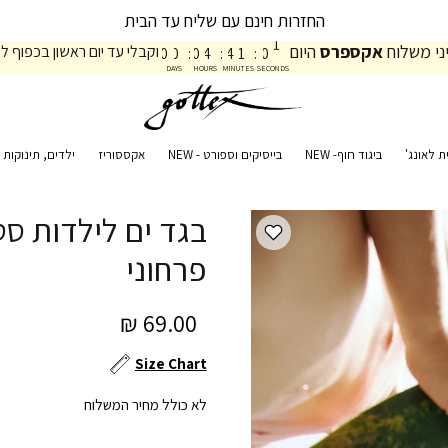
החזרות חינם עם שליח עד הבית
0
0
ני משלוח
אקספרס
היום
וקבלי עד יום ראשון בכפוף לת
0
0
:
0
4
:
4
1
:
0
1
DAYS
HOURS
MINUTES
SECONDS
ת לאונג'
ביגוד חוף- NEW
בייסיקים וספורט - NEW
אקססוריז
ילדים, תינוקות ו
בגד ים לילדות סט
פרחוני
69.00 ₪
Size Chart
לא כולל מחיר המשלוח