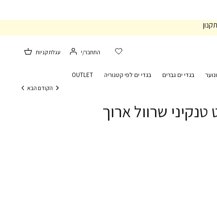
קנון
התחבר/י
עגלת קניות
נוער
בגדי ים גברים
בגדי ים לפי קטגוריה
OUTLET
הקודם
הבא
 טנקיני שרוול ארוך