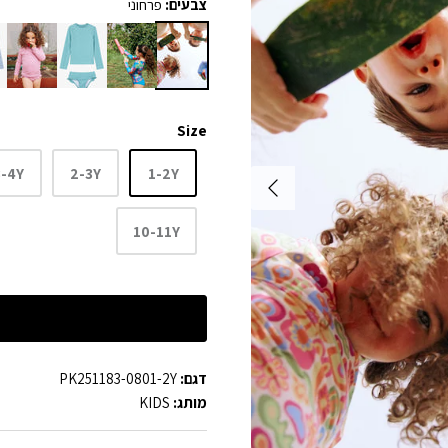
צבעים:
פרחוני
Size
3-4Y
2-3Y
1-2Y
10-11Y
דגם:
PK251183-0801-2Y
מותג:
KIDS