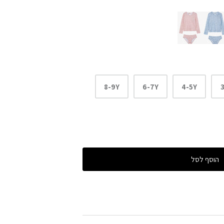
8-9Y
6-7Y
4-5Y
הוסף לסל