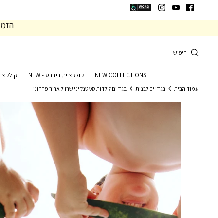
המשך
המשך
ריאה
תפריט
הזמי
תחתית
עמוד
חיפוש
NEW COLLECTIONS
קולקציית ריזורט - NEW
קולקציי
עמוד הבית
בגדי ים לבנות
בגד ים לילדות סט טנקיני שרוול ארוך פרחוני