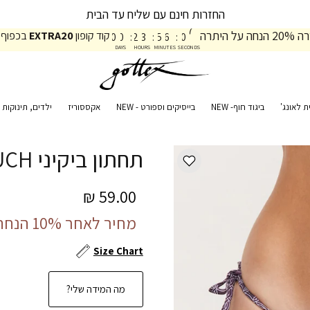
החזרות חינם עם שליח עד הבית
0
0
2
3
0
6
על היתרה
קוד קופון
EXTRA20
בכפוף 
0
0
:
2
3
:
5
6
:
0
7
DAYS
HOURS
MINUTES
SECONDS
ת לאונג'
ביגוד חוף- NEW
בייסיקים וספורט - NEW
אקססוריז
ילדים, תינוקות ו
תחתון ביקיני RETRO TOUCH
59.00 ₪
מחיר לאחר 10% הנחה:
Size Chart
מה המידה שלי?