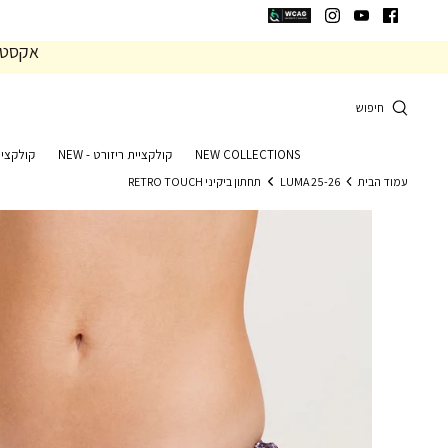
המשך
המשך
ריאה
תפריט
אקסטרה 20% הנחה 
תחתית
עמוד
חיפוש
NEW COLLECTIONS
קולקציית ריזורט - NEW
קולקציי
עמוד הבית
LUMA 25-26
תחתון ביקיני RETRO TOUCH