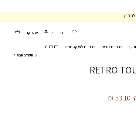
לתקנון
התחבר/י
עגלת קניות
נוער
בגדי ים גברים
בגדי ים לפי קטגוריה
OUTLET
הקודם
הבא
53.10 ₪