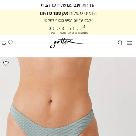
המשך
המשך
החזרות חינם עם שליח עד הבית
ריאה
תפריט
הזמיני משלוח
אקספרס
היום
תחתית
0
וקבלי עד יום רביעי בכפוף לתקנון
2
עמוד
0
0
:
2
3
:
5
1
:
0
3
DAYS
HOURS
MINUTES
SECONDS