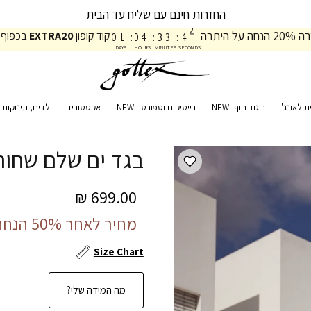
החזרות חינם עם שליח עד הבית
4
1
על היתרה
קוד קופון
EXTRA20
בכפוף 
0
1
:
0
4
:
3
3
:
4
2
DAYS
HOURS
MINUTES
SECONDS
ת לאונג'
ביגוד חוף- NEW
בייסיקים וספורט - NEW
אקססוריז
ילדים, תינוקות ו
בגד ים שלם שחור EAUTE LUXURY
699.00 ₪
מחיר לאחר 50% הנחה:
Size Chart
מה המידה שלי?