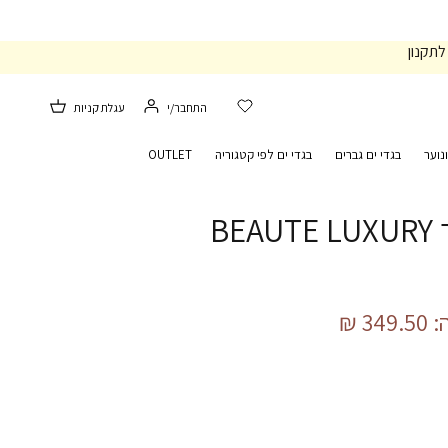
לתקנון
התחבר/י
עגלת קניות
נוער
בגדי ים גברים
בגדי ים לפי קטגוריה
OUTLET
B
349.50 ₪