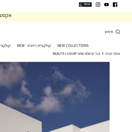
המשך
המשך
ריאה
תפריט
אקסטרה 20% הנחה 
תחתית
עמוד
חיפוש
NEW COLLECTIONS
קולקציית ריזורט - NEW
קולקציי
עמוד הבית
בגד ים שלם שחור BEAUTE LUXURY