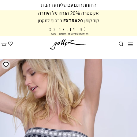
המשך
המשך
החזרות חינם עם שליח עד הבית
ריאה
תפריט
אקסטרה 20% הנחה על היתרה
תחתית
קוד קופון
EXTRA20
בכפוף לתקנון
2
9
עמוד
0
0
:
1
8
:
1
4
:
3
0
DAYS
HOURS
MINUTES
SECONDS