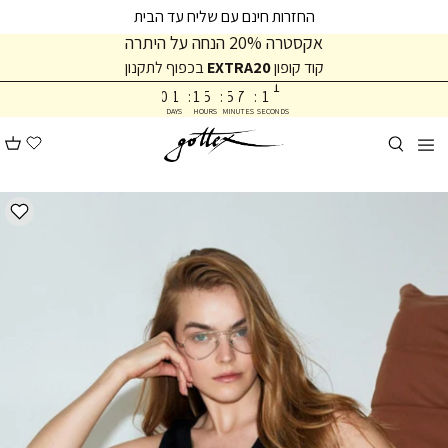
המשך
המשך
החזרות חינם עם שליח עד הבית
ריאה
תפריט
אקסטרה 20% הנחה על היתרה
תחתית
קוד קופון
EXTRA20
בכפוף לתקנון
1
0
עמוד
0
1
:
1
5
:
5
7
:
1
1
DAYS
HOURS
MINUTES
SECONDS