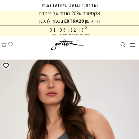
המשך
המשך
החזרות חינם עם שליח עד הבית
ריאה
תפריט
אקסטרה 20% הנחה על היתרה
תחתית
קוד קופון
EXTRA20
בכפוף לתקנון
2
5
עמוד
5
0
1
:
0
5
:
2
2
:
5
DAYS
HOURS
MINUTES
SECONDS
6