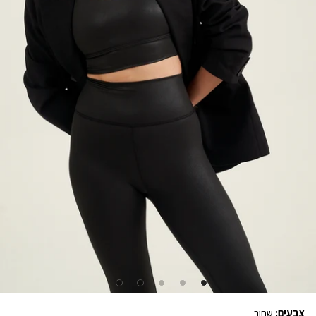
צבעים:
שחור