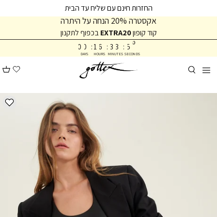
המשך
המשך
החזרות חינם עם שליח עד הבית
ריאה
תפריט
אקסטרה 20% הנחה על היתרה
תחתית
קוד קופון
EXTRA20
בכפוף לתקנון
3
5
עמוד
6
0
0
:
1
6
:
3
3
:
5
DAYS
HOURS
MINUTES
SECONDS
7