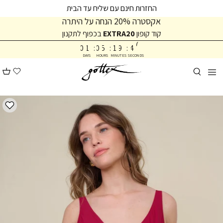
המשך
המשך
החזרות חינם עם שליח עד הבית
ריאה
תפריט
אקסטרה 20% הנחה על היתרה
תחתית
קוד קופון
EXTRA20
בכפוף לתקנון
4
עמוד
7
0
1
:
0
5
:
1
9
:
4
DAYS
HOURS
MINUTES
SECONDS
8