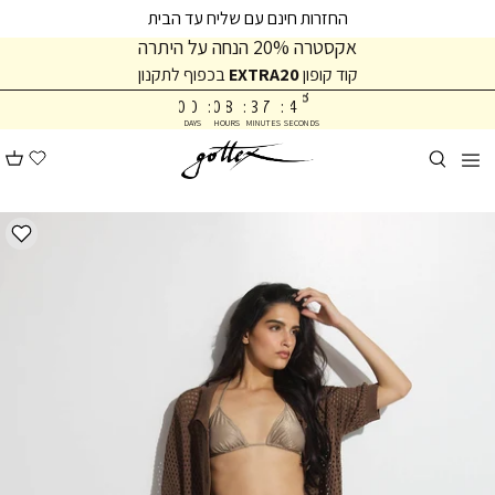
המשך
המשך
החזרות חינם עם שליח עד הבית
ריאה
תפריט
אקסטרה 20% הנחה על היתרה
תחתית
קוד קופון
EXTRA20
בכפוף לתקנון
7
4
עמוד
8
0
0
:
0
8
:
3
7
:
4
DAYS
HOURS
MINUTES
SECONDS
9