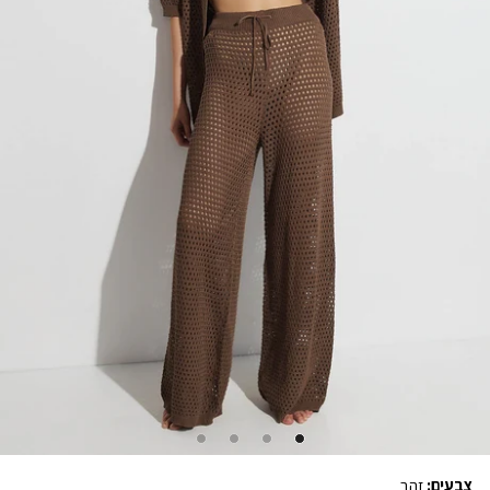
צבעים:
זהב