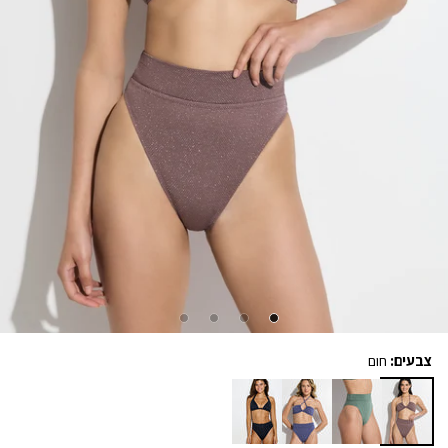
צבעים:
חום