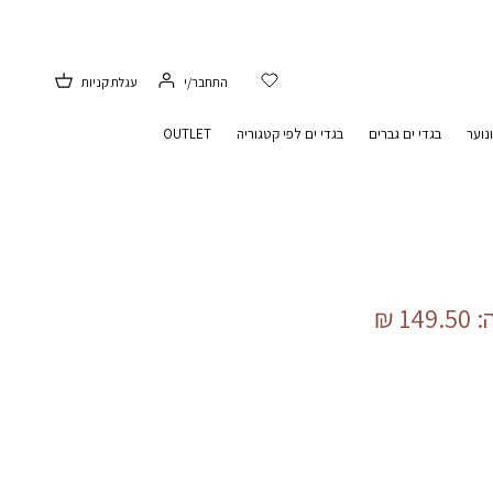
התחבר/י
עגלת קניות
נוער
בגדי ים גברים
בגדי ים לפי קטגוריה
OUTLET
149.50 ₪