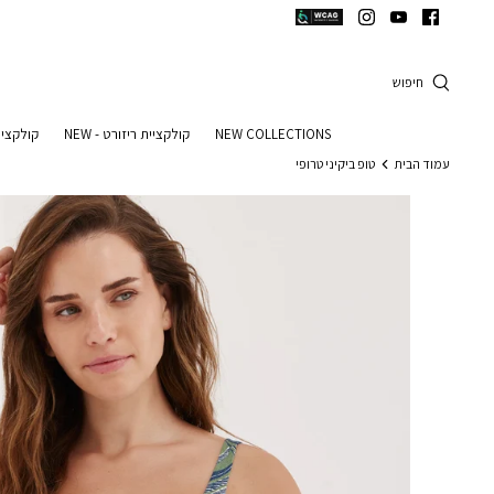
המשך
המשך
ריאה
תפריט
תחתית
חיפוש
עמוד
NEW COLLECTIONS
קולקציית ריזורט - NEW
קולקציי
עמוד הבית
טופ ביקיני טרופי