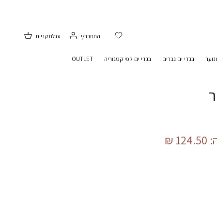
התחבר/י
עגלת קניות
נוער
בגדי ים גברים
בגדי ים לפי קטגוריה
OUTLET
ר
124.50 ₪