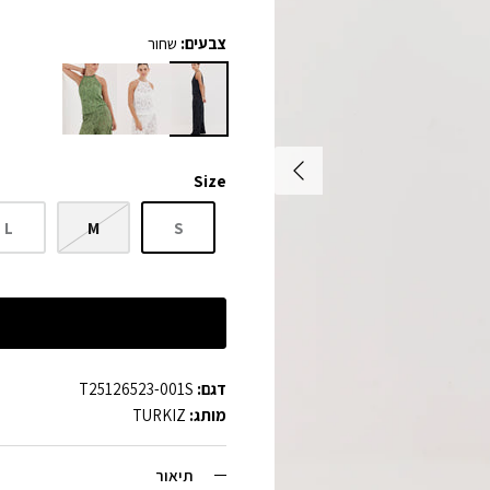
צבעים:
שחור
Size
L
M
S
דגם:
T25126523-001S
מותג:
TURKIZ
תיאור