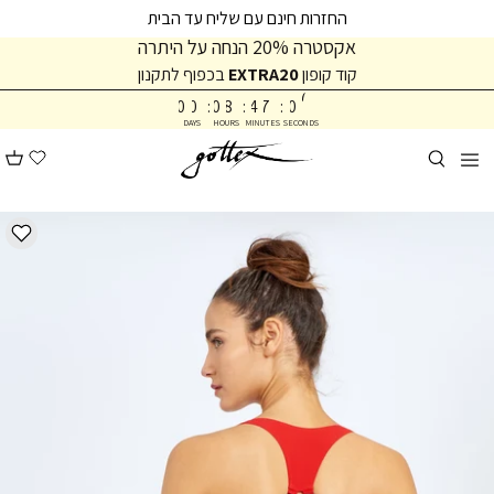
המשך
המשך
החזרות חינם עם שליח עד הבית
ריאה
תפריט
אקסטרה 20% הנחה על היתרה
תחתית
קוד קופון
EXTRA20
בכפוף לתקנון
0
עמוד
7
0
0
:
0
8
:
4
7
:
0
DAYS
HOURS
MINUTES
SECONDS
8