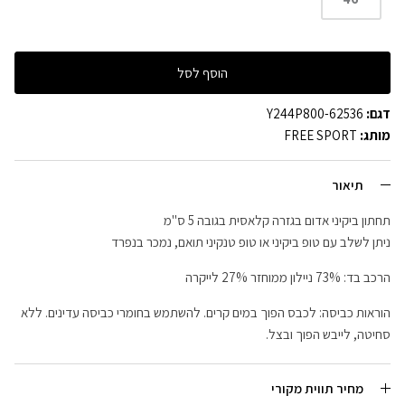
הוסף לסל
דגם:
Y244P800-62536
מותג:
FREE SPORT
תיאור
תחתון ביקיני אדום בגזרה קלאסית בגובה 5 ס"מ
ניתן לשלב עם טופ ביקיני או טופ טנקיני תואם, נמכר בנפרד
הרכב בד: 73% ניילון ממוחזר 27% לייקרה
הוראות כביסה: לכבס הפוך במים קרים. להשתמש בחומרי כביסה עדינים. ללא
סחיטה, לייבש הפוך ובצל.
מחיר תווית מקורי