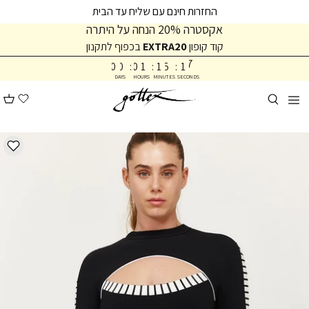
המשך
המשך
החזרות חינם עם שליח עד הבית
ריאה
תפריט
אקסטרה 20% הנחה על היתרה
תחתית
קוד קופון
EXTRA20
בכפוף לתקנון
1
6
עמוד
0
0
:
0
1
:
1
5
:
1
7
DAYS
HOURS
MINUTES
SECONDS