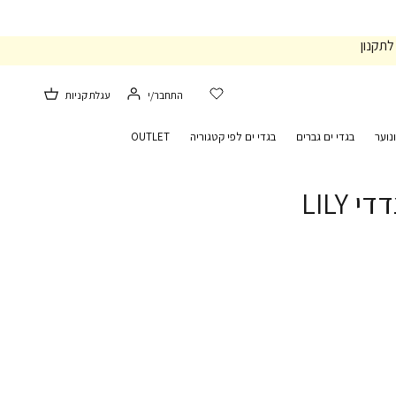
לתקנון
התחבר/י
עגלת קניות
נוער
בגדי ים גברים
בגדי ים לפי קטגוריה
OUTLET
 LILY