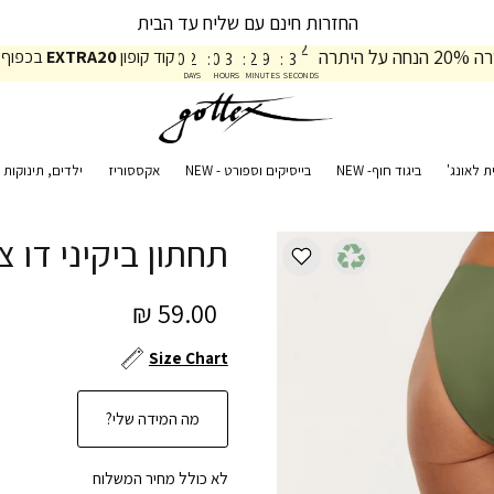
החזרות חינם עם שליח עד הבית
3
2
9
3
1
על היתרה
קוד קופון
EXTRA20
בכפוף 
0
2
:
0
3
:
2
9
:
3
2
DAYS
HOURS
MINUTES
SECONDS
ת לאונג'
ביגוד חוף- NEW
בייסיקים וספורט - NEW
אקססוריז
ילדים, תינוקות ו
תחתון ביקיני דו צדדי
59.00 ₪
Size Chart
מה המידה שלי?
לא כולל מחיר המשלוח