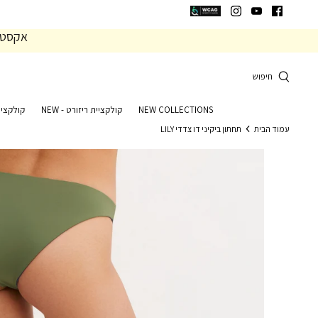
המשך
המשך
ריאה
תפריט
אקסטרה 20% הנחה 
תחתית
עמוד
חיפוש
NEW COLLECTIONS
קולקציית ריזורט - NEW
קולקציי
עמוד הבית
תחתון ביקיני דו צדדי LILY