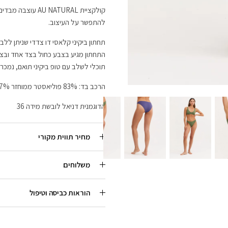
קולקציית  NATURAL
להתפשר על העיצוב.
תחתון ביקיני קלאסי דו צדדי שניתן ללבו
התחתון מגיע בצבע כחול בצד אחד ובצב
תוכלי לשלב עם טופ ביקיני תואם, נמכר
הרכב בד: 83% פוליאסטר ממוחזר 17% לייקרה
הדוגמנית דניאל לובשת מידה 36
מחיר תווית מקורי
משלוחים
הוראות כביסה וטיפול