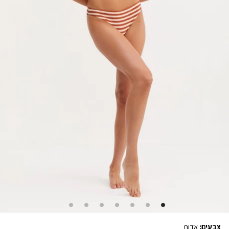
צבעים:
אדום