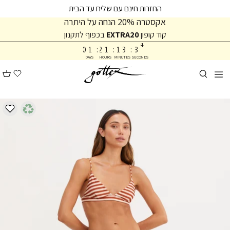
המשך
המשך
החזרות חינם עם שליח עד הבית
ריאה
תפריט
אקסטרה 20% הנחה על היתרה
תחתית
קוד קופון
EXTRA20
בכפוף לתקנון
3
עמוד
4
0
1
:
2
1
:
1
3
:
3
DAYS
HOURS
MINUTES
SECONDS
5