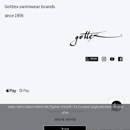
Gottex swimwear brands
since 1956
אתר זה משתמש בקבצי Cookie כדי להבטיח שתקבל את החוויה הטובה ביותר באתר
Developed by
BOA Ideas
שלנו
מדיניות פרטיות
קבל